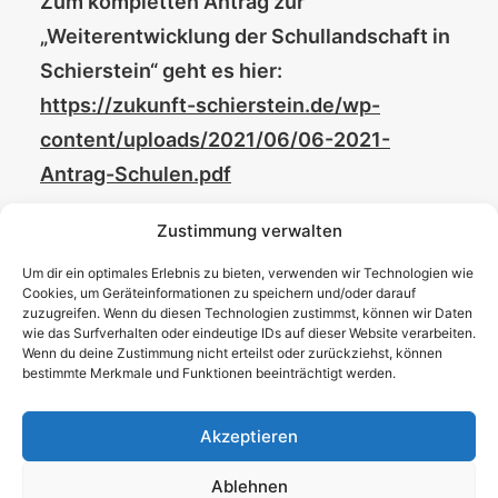
Zum kompletten Antrag zur
„Weiterentwicklung der Schullandschaft in
Schierstein“ geht es hier:
https://zukunft-schierstein.de/wp-
content/uploads/2021/06/06-2021-
Antrag-Schulen.pdf
Und wer lieber ein schönes Buch liest –
Zustimmung verwalten
Buchempfehlung hier:
Um dir ein optimales Erlebnis zu bieten, verwenden wir Technologien wie
Cookies, um Geräteinformationen zu speichern und/oder darauf
https://www.genialokal.de/Produkt/Erich-
zuzugreifen. Wenn du diesen Technologien zustimmst, können wir Daten
Kaestner/Der-35-Mai_lid_36806162.html?
wie das Surfverhalten oder eindeutige IDs auf dieser Website verarbeiten.
Wenn du deine Zustimmung nicht erteilst oder zurückziehst, können
storeID=schierst
bestimmte Merkmale und Funktionen beeinträchtigt werden.
Christina Kahlen-Pappas
Akzeptieren
Ablehnen