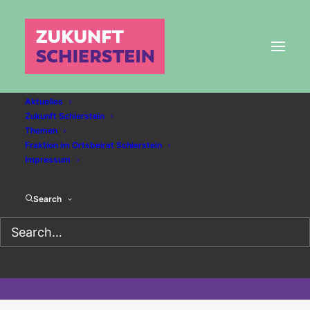
Aktuelles
Zukunft Schierstein
Themen
Fraktion im Ortsbeirat Schierstein
Impressum
EKS: Der Fluch der Top-Lage
Search
23. JANUAR 2025
|
IN
SCHULEN
|
BY
CKP