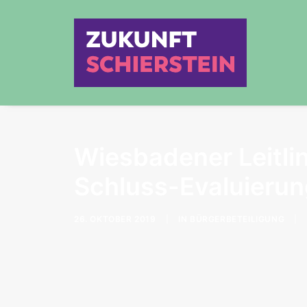
Wiesbadener Leitlin
Schluss-Evaluieru
26. OKTOBER 2019
|
IN
BÜRGERBETEILIGUNG
|