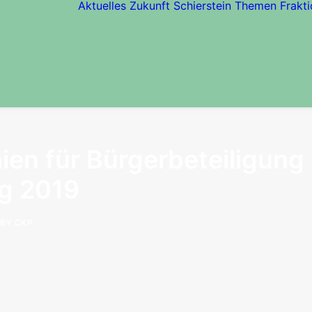
Aktuelles
Zukunft Schierstein
Themen
Frakti
ien für Bürgerbeteiligung 
ng 2019
BY
CKP