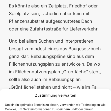
Es könnte also ein Zeltplatz, Friedhof oder
Spielplatz sein, sicherlich aber kein mit
Pflanzensubstrat aufgeschüttetes Dach
oder eine Zufahrtsstraße für Lieferverkehr.
Und bei allem Suchen und Interpretieren
besagt zumindest eines das Baugesetzbuch
ganz klar: Bebauungspläne sind aus dem
Flächennutzungsplan zu entwickeln. Da wo
im Flächennutzungsplan „Grünfläche“ steht,
sollte also auch im Bebauungsplan
„Grünfläche“ stehen und nicht – wie im Fall
des Osthafens – „Verkehrsfläche“. Der
Zustimmung verwalten
Bebauungsplan zum Osthafen weicht daher
Um dir ein optimales Erlebnis zu bieten, verwenden wir Technologien wie
Cookies, um Geräteinformationen zu speichern und/oder darauf
offenbar auf 8.000 qm vom