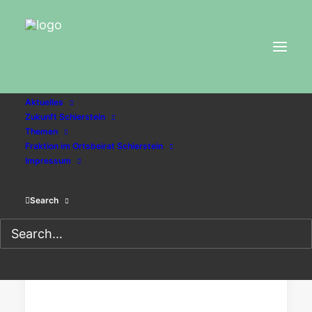
Aktuelles
Zukunft Schierstein
Themen
Osthafen
Fraktion im Ortsbeirat Schierstein
Impressum
Search