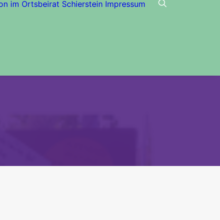
on im Ortsbeirat Schierstein
Impressum