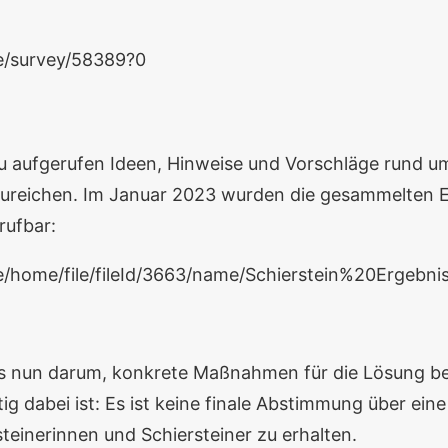
e/survey/58389?0
zu aufgerufen Ideen, Hinweise und Vorschläge rund u
zureichen. Im Januar 2023 wurden die gesammelten E
rufbar:
e/home/file/fileId/3663/name/Schierstein%20Ergebn
 es nun darum, konkrete Maßnahmen für die Lösung b
ig dabei ist: Es ist keine finale Abstimmung über ei
teinerinnen und Schiersteiner zu erhalten.