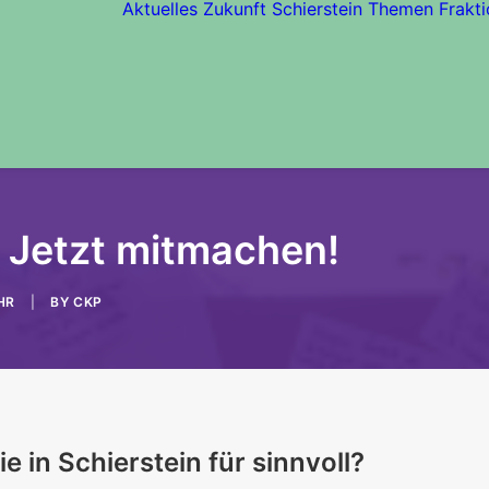
Aktuelles
Zukunft Schierstein
Themen
Frakti
- Jetzt mitmachen!
HR
|
BY
CKP
in Schierstein für sinnvoll?