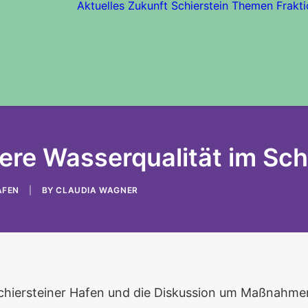
Aktuelles
Zukunft Schierstein
Themen
Frakti
sere Wasserqualität im Sch
AFEN
|
BY
CLAUDIA WAGNER
 Schiersteiner Hafen und die Diskussion um Maßnahm