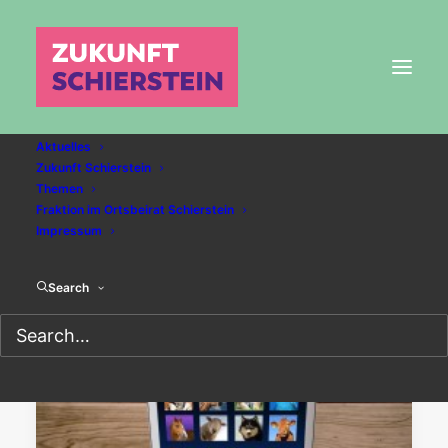
Aktuelles
Zukunft Schierstein
Themen
ckp
Fraktion im Ortsbeirat Schierstein
Impressum
Search