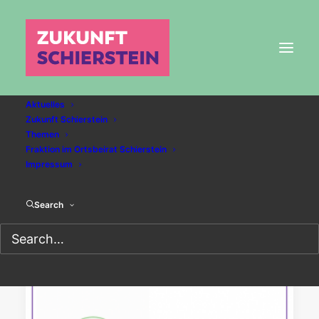
Aktuelles
Zukunft Schierstein
Themen
ckp
Fraktion im Ortsbeirat Schierstein
Impressum
Search