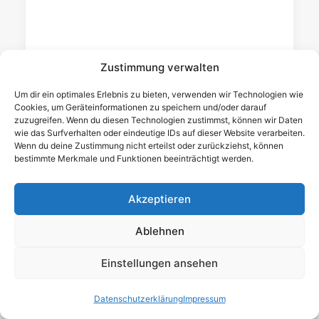
Zustimmung verwalten
Um dir ein optimales Erlebnis zu bieten, verwenden wir Technologien wie
Cookies, um Geräteinformationen zu speichern und/oder darauf
zuzugreifen. Wenn du diesen Technologien zustimmst, können wir Daten
wie das Surfverhalten oder eindeutige IDs auf dieser Website verarbeiten.
Termin: Schiersteiner
Wenn du deine Zustimmung nicht erteilst oder zurückziehst, können
bestimmte Merkmale und Funktionen beeinträchtigt werden.
Ortsbeirat, 21. April 2021,
19 Uhr, Ortsverwaltung
Akzeptieren
Dotzheim
Ablehnen
Der Schiersteiner Ortsbeirat tagt
Einstellungen ansehen
am
Mittwoch, 21. April 2021, 19 Uhr,
Datenschutzerklärung
Impressum