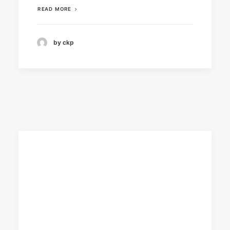
READ MORE
by ckp