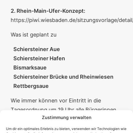
2. Rhein-Main-Ufer-Konzept:
https://piwi.wiesbaden.de/sitzungsvorlage/deta
Was ist geplant zu
Schiersteiner Aue
Schiersteiner Hafen
Bismarksaue
Schiersteiner Brücke und Rheinwiesen
Rettbergsaue
Wie immer können vor Eintritt in die
Tagesordnung um 19 Uhr alle Bürgerinnen
Zustimmung verwalten
und Bürger Fragen an den Ortsbeirat
stellen. Aber auch während der Sitzung
Um dir ein optimales Erlebnis zu bieten, verwenden wir Technologien wie