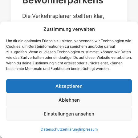
Die Verkehrsplaner stellten klar,
dass Bewohnerparken in
Zustimmung verwalten
Schierstein ausschließlich in den
Um dir ein optimales Erlebnis zu bieten, verwenden wir Technologien wie
Bereichen unterhalb der
Cookies, um Geräteinformationen zu speichern und/oder darauf
zuzugreifen. Wenn du diesen Technologien zustimmst, können wir Daten
Reichsapfelstraße und unterhalb
wie das Surfverhalten oder eindeutige IDs auf dieser Website verarbeiten.
der Rheingaustraße in Frage käme.
Wenn du deine Zustimmung nicht erteilst oder zurückziehst, können
bestimmte Merkmale und Funktionen beeinträchtigt werden.
Allein hier lägen die rechtlichen
Voraussetzungen vor – unter
Akzeptieren
anderem eine Mindestauslastung
Ablehnen
der vorhandenen
Parkmöglichkeiten von 90 Prozent.
Einstellungen ansehen
Datenschutzerklärung
Impressum