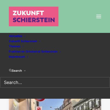
Aktuelles
Zukunft Schierstein
Themen
Verkehr
Fraktion im Ortsbeirat Schierstein
Impressum
Search