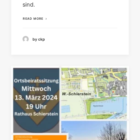
sind.
READ MORE
by ckp